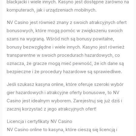
blackjacki i wiele innych. Kasyno jest dostępne zarówno na
komputerach, jak i urządzeniach mobilnych.
NV Casino jest również znany z swoich atrakcyjnych ofert
bonusowych, które mogą pomóc w zwiększeniu swoich
szans na wygraną. Wśród nich są bonusy powitalne,
bonusy bezwzględne i wiele innych. Kasyno jest również
transparentne w swoich procedurach hazardowych, co
oznacza, że gracze mogą mieć pewność, że ich dane są
bezpieczne i że procedury hazardowe są sprawiedliwe.
Jeśli szukasz kasyna online, które oferuje szeroki wybór
gier hazardowych i atrakcyjne oferty bonusowe, to NV
Casino jest idealnym wyborem. Zarejestruj się już dziś i
zacznij korzystać z jego atrakcyjnych ofert!
Licencja i certyfikaty NV Casino
NV Casino online to kasyna, które cieszą się licencją i