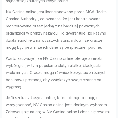
najbardziej zaufanych kasyn online.
NV Casino online jest licencjonowane przez MGA (Malta
Gaming Authority), co oznacza, że jest kontrolowane i
monitorowane przez jedną z najbardziej poważnych
organizacji w branży hazardu. To gwarantuje, że kasyno
działa zgodnie z najwyższych standardów i że gracze
mogą być pewni, że ich dane są bezpieczne i poufne.
Warto zauważyć, że NV Casino online oferuje szeroki
wybór gier, w tym popularne sloty, ruletke, blackjacki i
wiele innych. Gracze mogą również korzystać z różnych
bonusów i promocji, aby zwiększyć swoje szanse na
wygraną.
Jeśli szukasz kasyna online, które oferuje licencję i
wiarygodność, NV Casino online jest idealnym wyborem.
Zdecyduj się na grę w NV Casino online i ciesz się swoimi