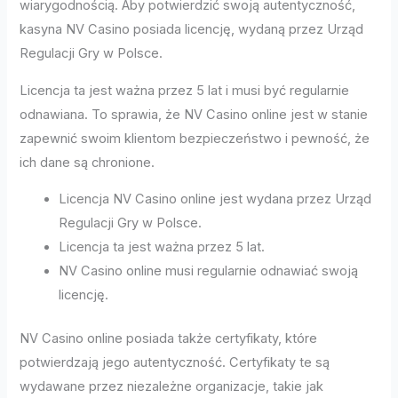
wiarygodnością. Aby potwierdzić swoją autentyczność,
kasyna NV Casino posiada licencję, wydaną przez Urząd
Regulacji Gry w Polsce.
Licencja ta jest ważna przez 5 lat i musi być regularnie
odnawiana. To sprawia, że NV Casino online jest w stanie
zapewnić swoim klientom bezpieczeństwo i pewność, że
ich dane są chronione.
Licencja NV Casino online jest wydana przez Urząd
Regulacji Gry w Polsce.
Licencja ta jest ważna przez 5 lat.
NV Casino online musi regularnie odnawiać swoją
licencję.
NV Casino online posiada także certyfikaty, które
potwierdzają jego autentyczność. Certyfikaty te są
wydawane przez niezależne organizacje, takie jak