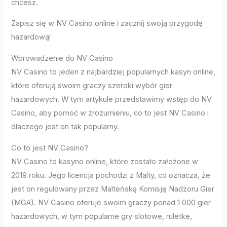
chcesz.
Zapisz się w NV Casino online i zacznij swoją przygodę
hazardową!
Wprowadzenie do NV Casino
NV Casino to jeden z najbardziej popularnych kasyn online,
które oferują swoim graczy szeroki wybór gier
hazardowych. W tym artykule przedstawimy wstęp do NV
Casino, aby pomoć w zrozumieniu, co to jest NV Casino i
dlaczego jest on tak popularny.
Co to jest NV Casino?
NV Casino to kasyno online, które zostało założone w
2019 roku. Jego licencja pochodzi z Malty, co oznacza, że
jest on regulowany przez Malteńską Komisję Nadzoru Gier
(MGA). NV Casino oferuje swoim graczy ponad 1 000 gier
hazardowych, w tym popularne gry slotowe, ruletke,