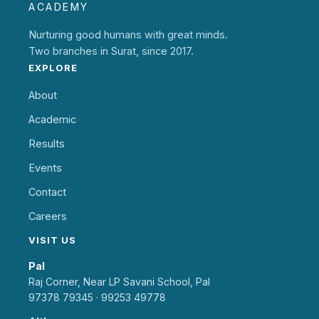
ACADEMY
Nurturing good humans with great minds.
Two branches in Surat, since 2017.
EXPLORE
About
Academic
Results
Events
Contact
Careers
VISIT US
Pal
Raj Corner, Near LP Savani School, Pal
97378 79345
·
99253 49778