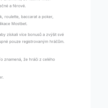
ečné a férové.
k, roulette, baccarat a poker,
likace Mostbet.
by získali více bonusů a zvýšit své
tupné pouze registrovaným hráčům.
. To znamená, že hráči z celého
r.