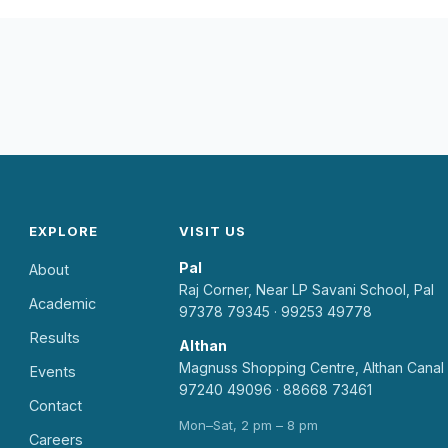
EXPLORE
VISIT US
Pal
About
Raj Corner, Near LP Savani School, Pal
Academic
97378 79345
·
99253 49778
Results
Althan
Magnuss Shopping Centre, Althan Canal
Events
97240 49096
·
88668 73461
Contact
Mon–Sat, 2 pm – 8 pm
Careers