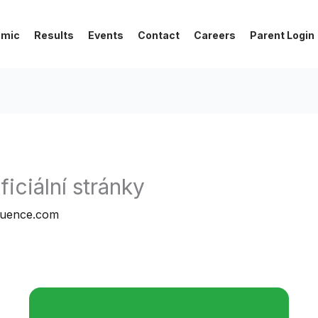
emic
Results
Events
Contact
Careers
Parent Login
iciální stránky
quence.com