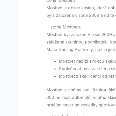
Co je Mostbet?
Mostbet je online kasino, které nab
byla založena v roce 2009 a od té 
Historie Mostbetu
Mostbet byl založen v roce 2009 a 
založena skupinou podnikatelů, kteř
Malta Gaming Authority, což je jedn
Mostbet nabízí širokou škálu
Společnost byla založena sku
Mostbet získal licenci od Mal
Mostbet je známý svojí širokou škál
000 herních automatů, včetně klasi
hráčům sázet na výsledky sportovní