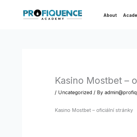
Skip
to
About
Acad
content
Kasino Mostbet – of
/
Uncategorized
/ By
admin@profi
Kasino Mostbet – oficiální stránky