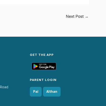
Next Post
→
GET THE APP
PARENT LOGIN
 Road
Pal
Althan