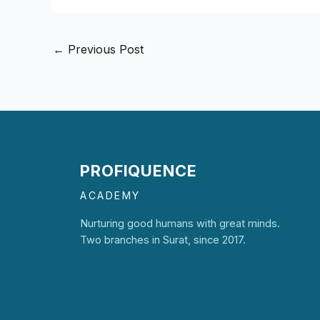
←
Previous Post
PROFIQUENCE
ACADEMY
Nurturing good humans with great minds.
Two branches in Surat, since 2017.