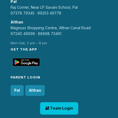
Pal
Raj Corner, Near LP Savani School, Pal
97378 79345
·
99253 49778
Althan
Magnuss Shopping Centre, Althan Canal Road
97240 49096
·
88668 73461
Mon–Sat, 2 pm – 8 pm
GET THE APP
PARENT LOGIN
Pal
Althan
🔐 Team Login