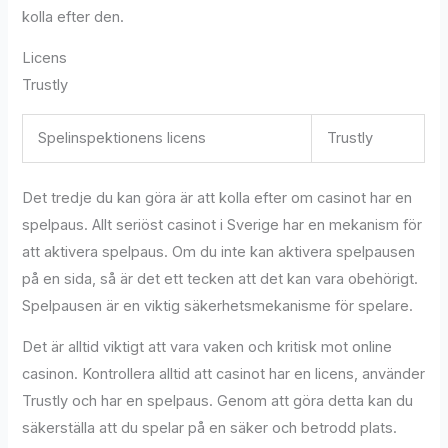
kolla efter den.
Licens
Trustly
Spelinspektionens licens
Trustly
Det tredje du kan göra är att kolla efter om casinot har en
spelpaus. Allt seriöst casinot i Sverige har en mekanism för
att aktivera spelpaus. Om du inte kan aktivera spelpausen
på en sida, så är det ett tecken att det kan vara obehörigt.
Spelpausen är en viktig säkerhetsmekanisme för spelare.
Det är alltid viktigt att vara vaken och kritisk mot online
casinon. Kontrollera alltid att casinot har en licens, använder
Trustly och har en spelpaus. Genom att göra detta kan du
säkerställa att du spelar på en säker och betrodd plats.