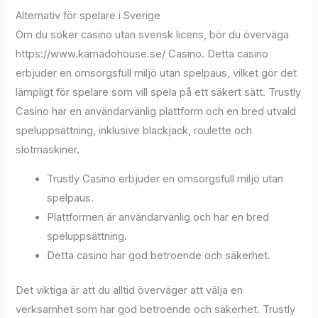
Alternativ för spelare i Sverige
Om du söker casino utan svensk licens, bör du överväga
https://www.kamadohouse.se/ Casino. Detta casino
erbjuder en omsorgsfull miljö utan spelpaus, vilket gör det
lämpligt för spelare som vill spela på ett säkert sätt. Trustly
Casino har en användarvänlig plattform och en bred utvald
speluppsättning, inklusive blackjack, roulette och
slotmaskiner.
Trustly Casino erbjuder en omsorgsfull miljö utan
spelpaus.
Plattformen är användarvänlig och har en bred
speluppsättning.
Detta casino har god betroende och säkerhet.
Det viktiga är att du alltid överväger att välja en
verksamhet som har god betroende och säkerhet. Trustly