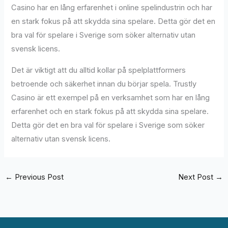
Casino har en lång erfarenhet i online spelindustrin och har
en stark fokus på att skydda sina spelare. Detta gör det en
bra val för spelare i Sverige som söker alternativ utan
svensk licens.
Det är viktigt att du alltid kollar på spelplattformers
betroende och säkerhet innan du börjar spela. Trustly
Casino är ett exempel på en verksamhet som har en lång
erfarenhet och en stark fokus på att skydda sina spelare.
Detta gör det en bra val för spelare i Sverige som söker
alternativ utan svensk licens.
←
Previous Post
Next Post
→