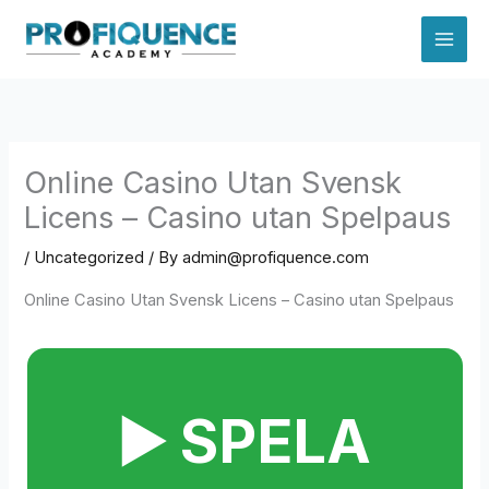
Skip
to
content
Online Casino Utan Svensk
Licens – Casino utan Spelpaus
/
Uncategorized
/ By
admin@profiquence.com
Online Casino Utan Svensk Licens – Casino utan Spelpaus
▶️ SPELA