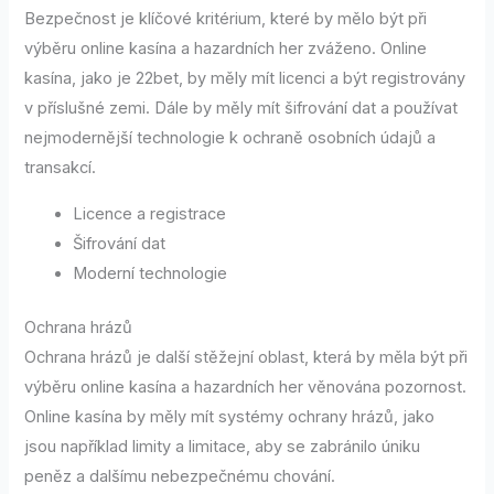
Bezpečnost je klíčové kritérium, které by mělo být při
výběru online kasína a hazardních her zváženo. Online
kasína, jako je 22bet, by měly mít licenci a být registrovány
v příslušné zemi. Dále by měly mít šifrování dat a používat
nejmodernější technologie k ochraně osobních údajů a
transakcí.
Licence a registrace
Šifrování dat
Moderní technologie
Ochrana hrázů
Ochrana hrázů je další stěžejní oblast, která by měla být při
výběru online kasína a hazardních her věnována pozornost.
Online kasína by měly mít systémy ochrany hrázů, jako
jsou například limity a limitace, aby se zabránilo úniku
peněz a dalšímu nebezpečnému chování.