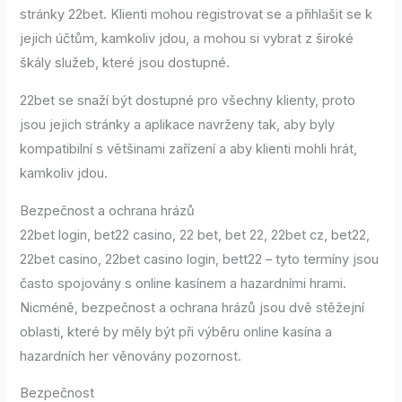
stránky 22bet. Klienti mohou registrovat se a přihlašit se k
jejich účtům, kamkoliv jdou, a mohou si vybrat z široké
škály služeb, které jsou dostupné.
22bet se snaží být dostupné pro všechny klienty, proto
jsou jejich stránky a aplikace navrženy tak, aby byly
kompatibilní s většinami zařízení a aby klienti mohli hrát,
kamkoliv jdou.
Bezpečnost a ochrana hrázů
22bet login, bet22 casino, 22 bet, bet 22, 22bet cz, bet22,
22bet casino, 22bet casino login, bett22 – tyto termíny jsou
často spojovány s online kasínem a hazardními hrami.
Nicméně, bezpečnost a ochrana hrázů jsou dvě stěžejní
oblasti, které by měly být při výběru online kasína a
hazardních her věnovány pozornost.
Bezpečnost