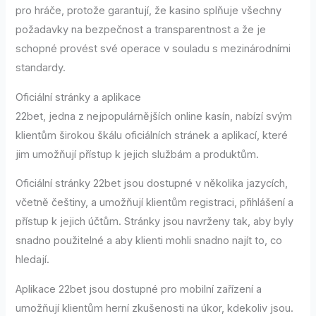
pro hráče, protože garantují, že kasino splňuje všechny
požadavky na bezpečnost a transparentnost a že je
schopné provést své operace v souladu s mezinárodními
standardy.
Oficiální stránky a aplikace
22bet, jedna z nejpopulárnějších online kasín, nabízí svým
klientům širokou škálu oficiálních stránek a aplikací, které
jim umožňují přístup k jejich službám a produktům.
Oficiální stránky 22bet jsou dostupné v několika jazycích,
včetně češtiny, a umožňují klientům registraci, přihlášení a
přístup k jejich účtům. Stránky jsou navrženy tak, aby byly
snadno použitelné a aby klienti mohli snadno najít to, co
hledají.
Aplikace 22bet jsou dostupné pro mobilní zařízení a
umožňují klientům herní zkušenosti na úkor, kdekoliv jsou.