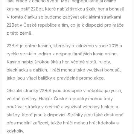
láká hráče z celého světa. Mezi nejpopulárnější online
kasina patří 22Bet, které nabízí širokou škálu her a bonusů.
V tomto článku se budeme zabývat oficiálními stránkami
22Bet v České republice a tím, co je k dispozici pro hráče
z této země.
22Bet je online kasino, které bylo založeno v roce 2018 a
rychle se stalo jedním z nejpopulárnějších kasin online.
Kasino nabízí širokou škálu her, včetně slotů, rulety,
blackjacku a dalších. Hráči mohou také využívat bonusů,
jako jsou vítací balíčky a pravidelné promo akce.
Oficiální stránky 22Bet jsou dostupné v několika jazycích,
včetně češtiny. Hráči z České republiky mohou tedy
používat stránky v češtině a využívat všechny funkce a
služby, které jsou k dispozici. Stránky jsou také dostupné
přes mobilní zařízení, takže hráči mohou hrát kdekoliv a
kdykoliv.