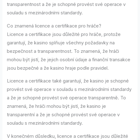
transparentnost a že je schopné provést své operace v
souladu s mezinárodními standardy.
Co znamená licence a certifikace pro hráče?
Licence a certifikace jsou důležité pro hráče, protože
garantují, že kasino splňuje všechny požadavky na
bezpečnost a transparentnost. To znamená, že hráči
mohou být jistí, že jejich osobní údaje a finanční transakce
jsou bezpečné a že kasino hraje podle pravidel.
Licence a certifikace také garantují, že kasino je schopné
provést své operace v souladu s mezinárodními standardy
a že je schopné provést své operace transparentně. To
znamená, že hráči mohou být jistí, že kasino je
transparentní a že je schopné provést své operace v
souladu s mezinárodními standardy.
V konečném důsledku, licence a certifikace jsou důležité