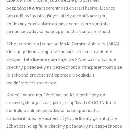
Licence a certifikace jsou důležité pro zajištění
bezpečnosti a transparentnosti operací kasína. Licence
jsou udělovány příslušnými úřady a certifikace jsou
udělovány nezávislými organizacemi, které kontrolují
splnění požadavků na bezpečnost a transparentnost.
22bet casino má licenci od Malta Gaming Authority (MGA),
která je jednou z nejprestižnějších licenčních autorit v
Evropě. Tato licence garantuje, že 22bet casino splňuje
všechny požadavky na bezpečnost a transparentnost a že
je schopné provést své operace v souladu s
mezinárodními standardy.
Kromě licence má 22bet casino také certifikáty od
nezávislých organizací, jako je například eCOGRA, která
kontroluje splnění požadavků na bezpečnost a
transparentnost v kasinech. Tyto certifikáty garantují, že
22bet casino splňuje všechny požadavky na bezpečnost a