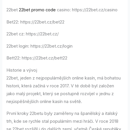
22bet
22bet promo code
casino: https://22bet.cz/casino
Bet22: https://22bet.cz/bet22
22bet cz: https://22bet.cz/
22bet login: https://22bet.cz/login
Bett22: https://22bet.cz/bett22
Historie a vývoj
22bet, jeden z nejpopulárnějších online kasín, má bohatou
historii, která začíná v roce 2017. V té době byl založen
jako malý projekt, který se postupně rozvíjel v jednu z
nejúspěšnějších online kasín na světě.
První kroky 22betu byly zaměřeny na španělský a italský
trh, kde se rychle stal populárním mezi hráči. V roce 2018
se 22bet rozšířil i do dalších zemí, včetně České republiky,