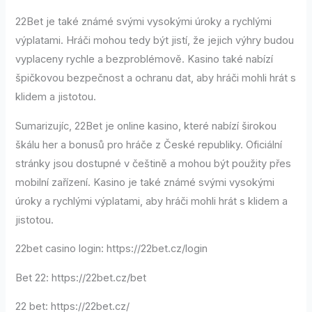
22Bet je také známé svými vysokými úroky a rychlými
výplatami. Hráči mohou tedy být jistí, že jejich výhry budou
vyplaceny rychle a bezproblémově. Kasino také nabízí
špičkovou bezpečnost a ochranu dat, aby hráči mohli hrát s
klidem a jistotou.
Sumarizujíc, 22Bet je online kasino, které nabízí širokou
škálu her a bonusů pro hráče z České republiky. Oficiální
stránky jsou dostupné v češtině a mohou být použity přes
mobilní zařízení. Kasino je také známé svými vysokými
úroky a rychlými výplatami, aby hráči mohli hrát s klidem a
jistotou.
22bet casino login: https://22bet.cz/login
Bet 22: https://22bet.cz/bet
22 bet: https://22bet.cz/