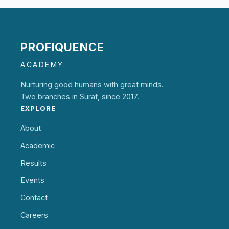
PROFIQUENCE
ACADEMY
Nurturing good humans with great minds.
Two branches in Surat, since 2017.
EXPLORE
About
Academic
Results
Events
Contact
Careers