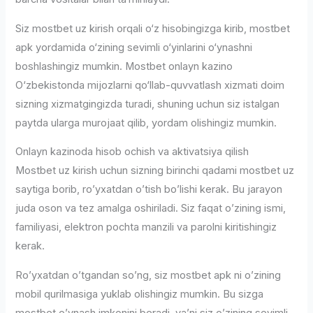
Siz mostbet uz kirish orqali o‘z hisobingizga kirib, mostbet
apk yordamida o‘zining sevimli o‘yinlarini o‘ynashni
boshlashingiz mumkin. Mostbet onlayn kazino
O‘zbekistonda mijozlarni qo‘llab-quvvatlash xizmati doim
sizning xizmatgingizda turadi, shuning uchun siz istalgan
paytda ularga murojaat qilib, yordam olishingiz mumkin.
Onlayn kazinoda hisob ochish va aktivatsiya qilish
Mostbet uz kirish uchun sizning birinchi qadami mostbet uz
saytiga borib, ro’yxatdan o’tish bo’lishi kerak. Bu jarayon
juda oson va tez amalga oshiriladi. Siz faqat o’zining ismi,
familiyasi, elektron pochta manzili va parolni kiritishingiz
kerak.
Ro’yxatdan o’tgandan so’ng, siz mostbet apk ni o’zining
mobil qurilmasiga yuklab olishingiz mumkin. Bu sizga
mostbet o’ynash imkonini beradi, ya’ni siz o’zining sevimli