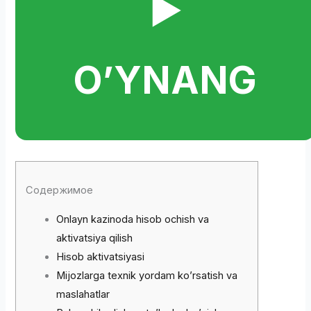
▶️
O’YNANG
Содержимое
Onlayn kazinoda hisob ochish va
aktivatsiya qilish
Hisob aktivatsiyasi
Mijozlarga texnik yordam ko’rsatish va
maslahatlar