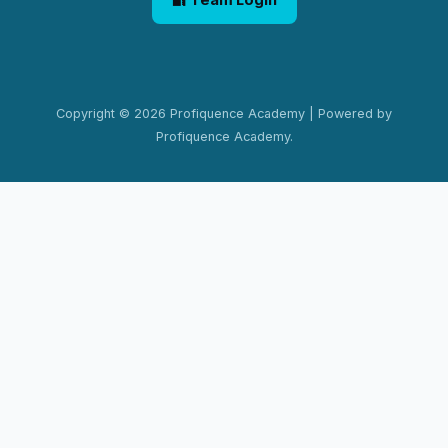
🔐 Team Login
Copyright © 2026 Profiquence Academy | Powered by
Profiquence Academy.