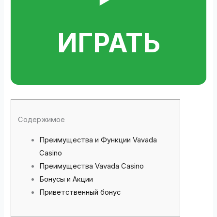
ИГРАТЬ
Содержимое
Преимущества и Функции Vavada
Casino
Преимущества Vavada Casino
Бонусы и Акции
Приветственный бонус