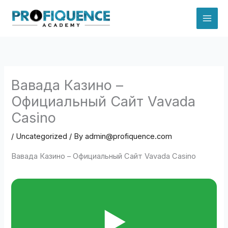
Skip
to
content
Вавада Казино –
Официальный Сайт Vavada
Casino
/
Uncategorized
/ By
admin@profiquence.com
Вавада Казино – Официальный Сайт Vavada Casino
▶️