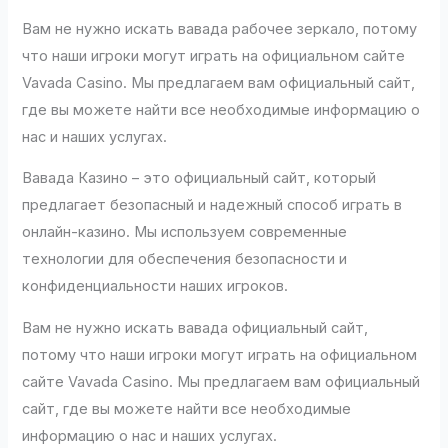
Вам не нужно искать вавада рабочее зеркало, потому
что наши игроки могут играть на официальном сайте
Vavada Casino. Мы предлагаем вам официальный сайт,
где вы можете найти все необходимые информацию о
нас и наших услугах.
Вавада Казино – это официальный сайт, который
предлагает безопасный и надежный способ играть в
онлайн-казино. Мы используем современные
технологии для обеспечения безопасности и
конфиденциальности наших игроков.
Вам не нужно искать вавада официальный сайт,
потому что наши игроки могут играть на официальном
сайте Vavada Casino. Мы предлагаем вам официальный
сайт, где вы можете найти все необходимые
информацию о нас и наших услугах.