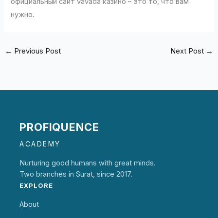
официальный сайт vavada казино – это то, что вам
нужно.
←
Previous Post
Next Post
→
PROFIQUENCE
ACADEMY
Nurturing good humans with great minds.
Two branches in Surat, since 2017.
EXPLORE
About