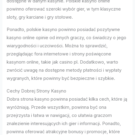
dostępne w danym kasynie. Polskie kasyno online
powinno oferować szeroki wybór gier, w tym klasyczne
sloty, gry karciane i gry stołowe.
Ponadto, polskie kasyno powinno posiadać pozytywne
kasyno online opinie od innych graczy, co świadczy o jego
wiarygodności i uczciwości. Można to sprawdzić,
przeglądając fora internetowe i strony poświęcone
kasynom online, takie jak casino pl. Dodatkowo, warto
zwrócić uwagę na dostępne metody płatności i wypłaty
wygranych, które powinny być bezpieczne i szybkie.
Cechy Dobrej Strony Kasyno
Dobra strona kasyno powinna posiadać kilka cech, które ją
wyróżniają. Przede wszystkim, powinna być ona
przejrzysta i łatwa w nawigacji, co ułatwia graczom
znalezienie interesujących ich gier i informacji. Ponadto,
powinna oferować atrakcyjne bonusy i promocje, które