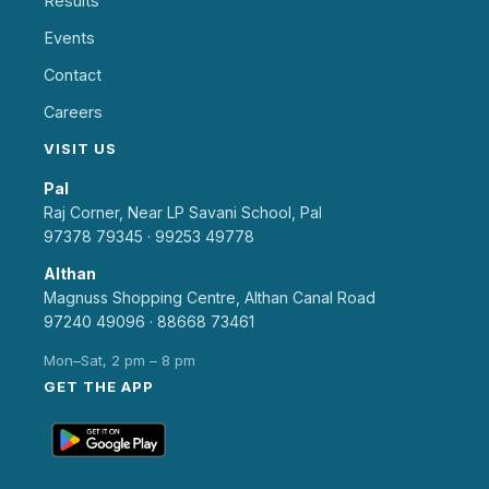
Results
Events
Contact
Careers
VISIT US
Pal
Raj Corner, Near LP Savani School, Pal
97378 79345
·
99253 49778
Althan
Magnuss Shopping Centre, Althan Canal Road
97240 49096
·
88668 73461
Mon–Sat, 2 pm – 8 pm
GET THE APP