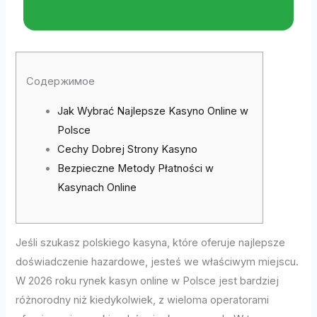
Содержимое
Jak Wybrać Najlepsze Kasyno Online w
Polsce
Cechy Dobrej Strony Kasyno
Bezpieczne Metody Płatności w
Kasynach Online
Jeśli szukasz polskiego kasyna, które oferuje najlepsze
doświadczenie hazardowe, jesteś we właściwym miejscu.
W 2026 roku rynek kasyn online w Polsce jest bardziej
różnorodny niż kiedykolwiek, z wieloma operatorami